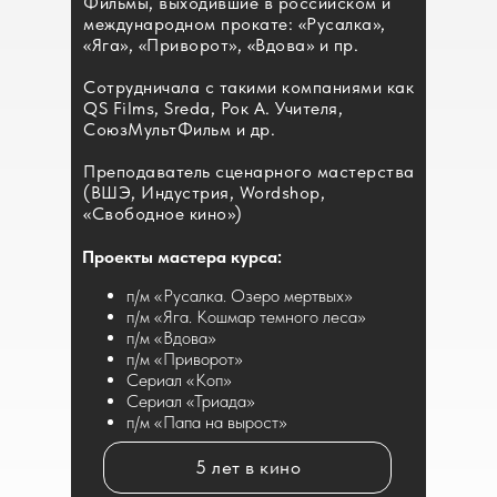
Фильмы, выходившие в российском и
международном прокате: «Русалка»,
«Яга», «Приворот», «Вдова» и пр.
Сотрудничала с такими компаниями как
QS Films, Sreda, Рок А. Учителя,
СоюзМультФильм и др.
Преподаватель сценарного мастерства
(ВШЭ, Индустрия, Wordshop,
«Свободное кино»)
Проекты мастера курса:
п/м «Русалка. Озеро мертвых»
п/м «Яга. Кошмар темного леса»
п/м «Вдова»
п/м «Приворот»
Сериал «Коп»
Сериал «Триада»
п/м «Папа на вырост»
5 лет в кино