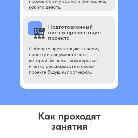
проходится и у вас есть понимание,
как это делать.
Подготовленный
питч и презентация
проекта
Соберете презентацию к своему
проекту и придумаете питч,
который бы помог вам коротко
и четко рассказывать о своем
проекте будущим партнерам.
Как проходят
Для начинающих, которые
занятия
хотят сделать шаг в своей
карьере и наконец-то
написать полнометражный