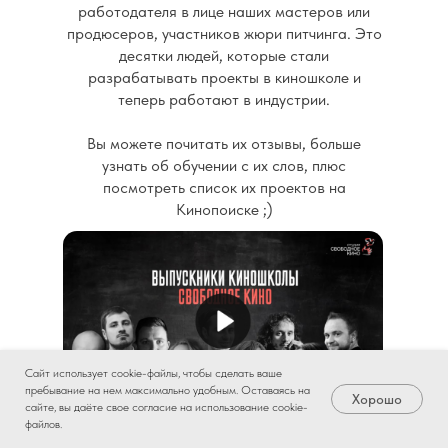
работодателя в лице наших мастеров или
продюсеров, участников жюри питчинга. Это
десятки людей, которые стали
разрабатывать проекты в киношколе и
теперь работают в индустрии.
Вы можете почитать их отзывы, больше
узнать об обучении с их слов, плюс
посмотреть список их проектов на
Кинопоиске ;)
Сайт использует cookie-файлы, чтобы сделать ваше
пребывание на нем максимально удобным. Оставаясь на
Хорошо
сайте, вы даёте свое согласие на использование cookie-
СКИДКА ДО 10 000₽ ОТ ИТОГОВОЙ
файлов.
Записаться
При оплате курса до 15 апреля 2023
ЦЕНЫ
года включительно