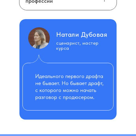
профессии
Натали Дубовая
сценарист, мастер
курса
Идеального первого драфта
не бывает. Но бывает драфт,
с которого можно начать
разговор с продюсером.