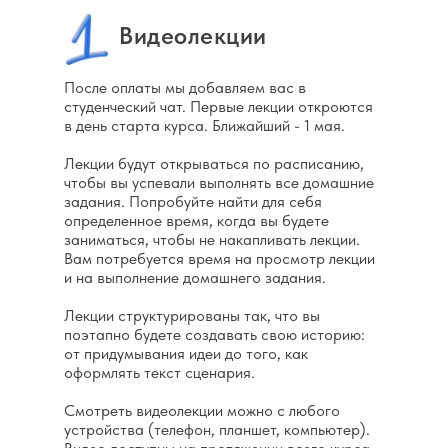
проект.
Видеолекции
После оплаты мы добавляем вас в
Для тех у кого уже есть опыт
студенческий чат. Первые лекции откроются
разработки полного метра
в день старта курса. Ближайший - 1 мая.
или сериалов, но они хотят
написать новый проект при
Лекции будут открываться по расписанию,
поддержке куратора и
чтобы вы успевали выполнять все домашние
структурировать свои знания.
задания. Попробуйте найти для себя
определенное время, когда вы будете
заниматься, чтобы не накапливать лекции.
Вам потребуется время на просмотр лекции
Для режиссёров
и на выполнение домашнего задания.
и продюсеров, которые
хотят хорошо разбираться
Лекции структурированы так, что вы
в драматургии.
поэтапно будете создавать свою историю:
от придумывания идеи до того, как
оформлять текст сценария.
Для журналистов,
Смотреть видеолекции можно с любого
копирайтеров, редакторов -
устройства (телефон, планшет, компьютер).
для всех, кто работает с